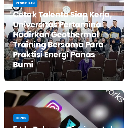
PENDIDIKAN
Cetak Talenta Siap Kerja,
Universitas Pertamina
Hadirkan Geothermal
Training Bersama Para
Praktisi Energi Panas
Bumi
BISNIS