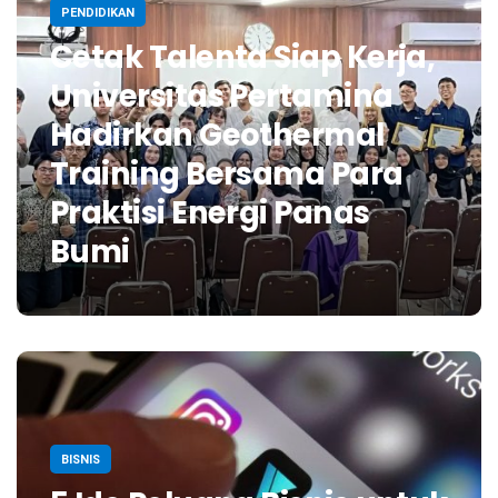
PENDIDIKAN
Cetak Talenta Siap Kerja,
Universitas Pertamina
Hadirkan Geothermal
Training Bersama Para
Praktisi Energi Panas
Bumi
BISNIS