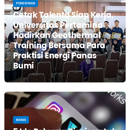
PENDIDIKAN
Cetak Talenta Siap Kerja,
Universitas Pertamina
Hadirkan Geothermal
Training Bersama Para
Praktisi Energi Panas
Bumi
BISNIS