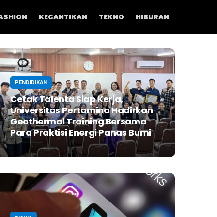
ASHION
KECANTIKAN
TEKNO
HIBURAN
PENDIDIKAN
Cetak Talenta Siap Kerja,
Universitas Pertamina Hadirkan
Geothermal Training Bersama
Para Praktisi Energi Panas Bumi