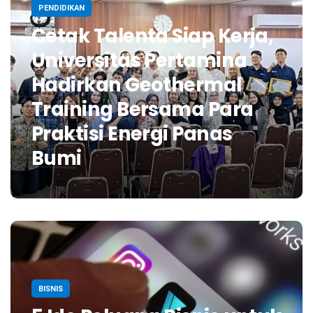
PENDIDIKAN
Cetak Talenta Siap Kerja,
Universitas Pertamina
Hadirkan Geothermal
Training Bersama Para
Praktisi Energi Panas
Bumi
BISNIS