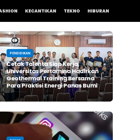
ASHION
KECANTIKAN
TEKNO
HIBURAN
PENDIDIKAN
Cetak Talenta Siap Kerja,
Universitas Pertamina Hadirkan
Geothermal Training Bersama
Para Praktisi Energi Panas Bumi