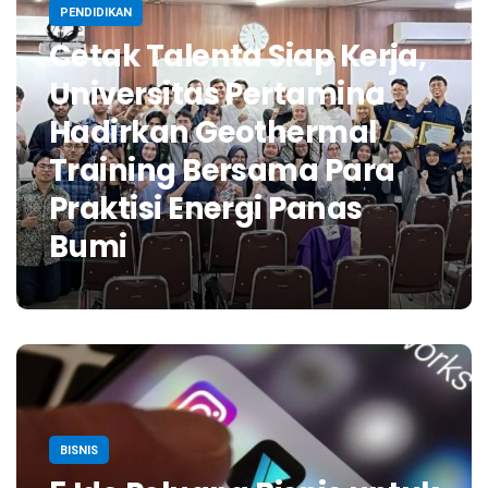
PENDIDIKAN
Cetak Talenta Siap Kerja,
Universitas Pertamina
Hadirkan Geothermal
Training Bersama Para
Praktisi Energi Panas
Bumi
BISNIS