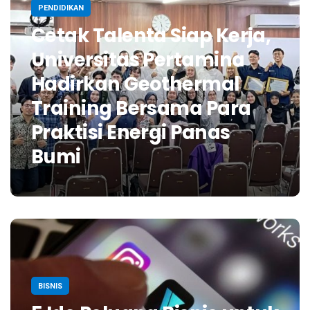
PENDIDIKAN
Cetak Talenta Siap Kerja,
Universitas Pertamina
Hadirkan Geothermal
Training Bersama Para
Praktisi Energi Panas
Bumi
BISNIS