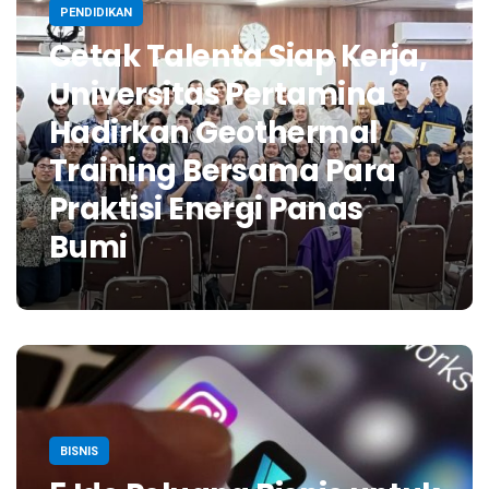
PENDIDIKAN
Cetak Talenta Siap Kerja,
Universitas Pertamina
Hadirkan Geothermal
Training Bersama Para
Praktisi Energi Panas
Bumi
BISNIS