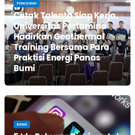
PENDIDIKAN
Cetak Talenta Siap Kerja,
Universitas Pertamina
Hadirkan Geothermal
Training Bersama Para
Praktisi Energi Panas
Bumi
BISNIS