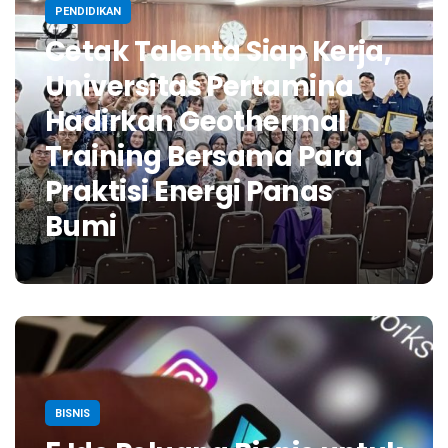
PENDIDIKAN
Cetak Talenta Siap Kerja,
Universitas Pertamina
Hadirkan Geothermal
Training Bersama Para
Praktisi Energi Panas
Bumi
BISNIS