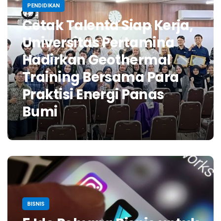
PENDIDIKAN
Cetak Talenta Siap Kerja,
Universitas Pertamina
Hadirkan Geothermal
Training Bersama Para
Praktisi Energi Panas
Bumi
BISNIS