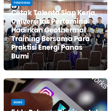
PENDIDIKAN
Cetak Talenta Siap Kerja,
Universitas Pertamina
Hadirkan Geothermal
Training Bersama Para
Praktisi Energi Panas
Bumi
BISNIS