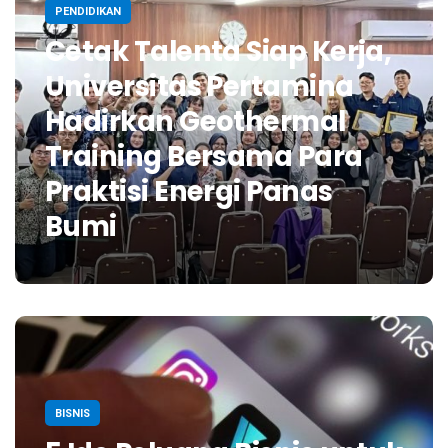
PENDIDIKAN
Cetak Talenta Siap Kerja,
Universitas Pertamina
Hadirkan Geothermal
Training Bersama Para
Praktisi Energi Panas
Bumi
BISNIS