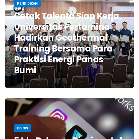
PENDIDIKAN
Cetak Talenta Siap Kerja,
Universitas Pertamina
Hadirkan Geothermal
Training Bersama Para
Praktisi Energi Panas
Bumi
BISNIS