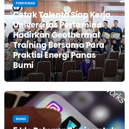
PENDIDIKAN
Cetak Talenta Siap Kerja,
Universitas Pertamina
Hadirkan Geothermal
Training Bersama Para
Praktisi Energi Panas
Bumi
BISNIS