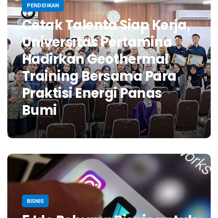
PENDIDIKAN
Cetak Talenta Siap Kerja,
Universitas Pertamina
Hadirkan Geothermal
Training Bersama Para
Praktisi Energi Panas
Bumi
BISNIS