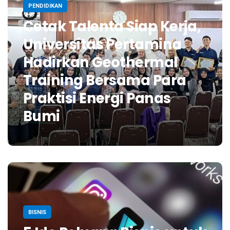
PENDIDIKAN
Cetak Talenta Siap Kerja,
Universitas Pertamina
Hadirkan Geothermal
Training Bersama Para
Praktisi Energi Panas
Bumi
BISNIS