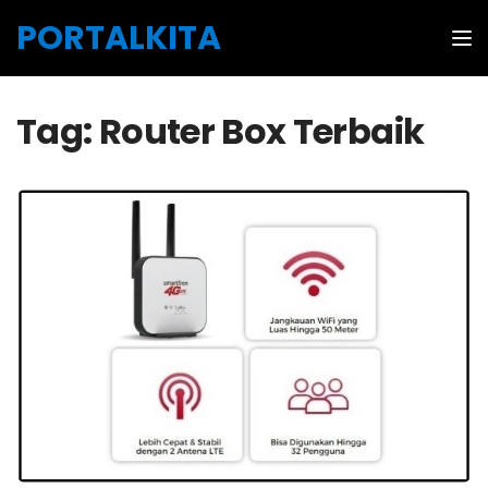
Skip to the content
PORTALKITA
Tog
Tag:
Router Box Terbaik